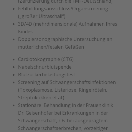
(Zertifizierung durch die FMF-
Deutschland)
Fehlbildungsausschluss/Organscreening
(„großer Ultraschall“)
3D/4D (mehrdimensionale) Aufnahmen Ihres
Kindes
Dopplersonographische Untersuchung an
mütterlichen/fetalen Gefäßen
Cardiotokographie (CTG)
Nabelschnurblutspende
Blutzuckerbelastungstest
Screening auf Schwangerschaftsinfektionen
(Toxoplasmose, Listeriose, Ringelröteln,
Streptokokken et al.)
Stationäre Behandlung in der Frauenklinik
Dr. Geisenhofer bei Erkrankungen in der
Schwangerschaft, z.B. bei ausgeprägtem
Schwangerschaftserbrechen, vorzeitiger