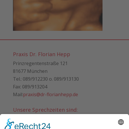
Praxis Dr. Florian Hepp
Prinzregentenstraße 121
81677
München
Tel.: 089/912230 o. 089/913130
Fax: 089/913204
Mail:
praxis@dr-
florianhepp.de
Unsere Sprechzeiten sind:
Montag
10:00 - 12:00
13:00 - 19:00